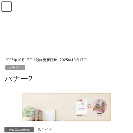
コ
ナ
ン
ビ
テ
ゲ
ン
ー
メディア
ツ
シ
へ
ョ
ス
ン
HOME
メディア
スライド
バナー2
キ
に
ッ
移
プ
動
2025年10月17日
/ 最終更新日時 :
2025年10月17日
スライド
バナー2
スライド
Att. Categories