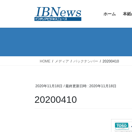
コ
ナ
ン
ビ
ホーム
本紙
テ
ゲ
ン
ー
ツ
シ
へ
ョ
ス
ン
キ
に
ッ
移
HOME
メディア
バックナンバー
20200410
プ
動
2020年11月18日
/ 最終更新日時 :
2020年11月18日
20200410