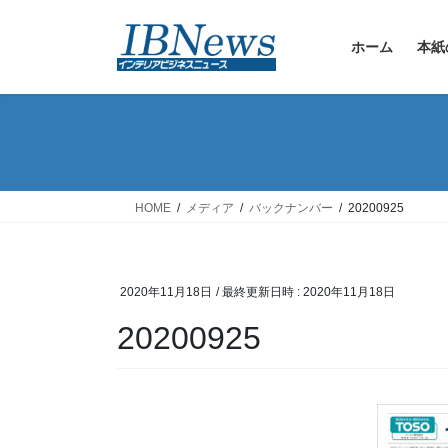
コ
ナ
ン
ビ
ホーム
本紙
テ
ゲ
ン
ー
ツ
シ
へ
ョ
ス
ン
キ
に
ッ
移
HOME
メディア
バックナンバー
20200925
プ
動
2020年11月18日
/ 最終更新日時 :
2020年11月18日
20200925