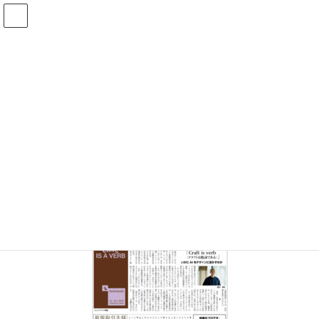
コ
ナ
ン
ビ
テ
ゲ
ン
ー
メディア
ツ
シ
へ
ョ
ス
ン
HOME
メディア
251110-1
キ
に
ッ
移
プ
動
2025年11月7日
/ 最終更新日時 :
2025年11月7日
251110-1