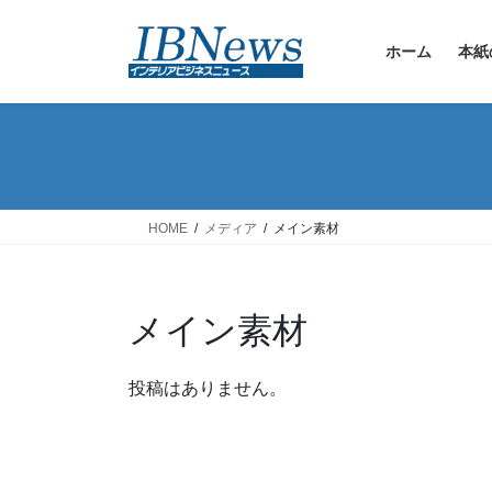
コ
ナ
ン
ビ
ホーム
本紙
テ
ゲ
ン
ー
ツ
シ
へ
ョ
ス
ン
キ
に
ッ
移
HOME
メディア
メイン素材
プ
動
メイン素材
投稿はありません。