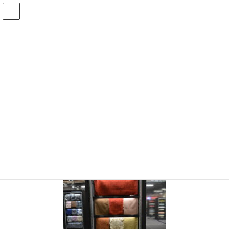
コ
ナ
ン
ビ
テ
ゲ
ン
ー
メディア
ツ
シ
へ
ョ
ス
ン
HOME
メディア
DSC_0606
キ
に
ッ
移
プ
動
2026年2月2日
/ 最終更新日時 :
2026年2月2日
DSC_0606