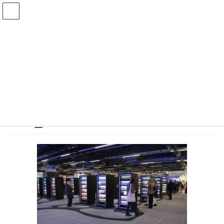
コ
ナ
ン
ビ
テ
ゲ
ン
ー
投稿
ツ
シ
へ
ョ
ス
ン
HOME
ハイムテキスタイル2026 トレンドエリア
DSC_0211
キ
に
ッ
移
プ
動
2026年2月2日
/ 最終更新日時 :
2026年2月2日
DSC_0211