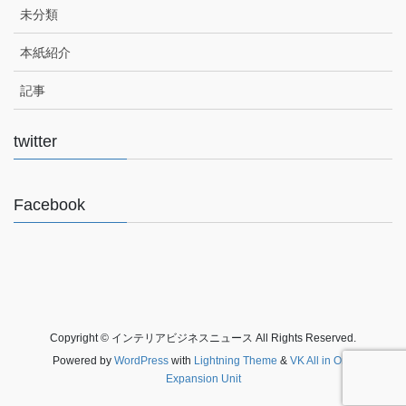
未分類
本紙紹介
記事
twitter
Facebook
Copyright © インテリアビジネスニュース All Rights Reserved.
Powered by
WordPress
with
Lightning Theme
&
VK All in One
Expansion Unit