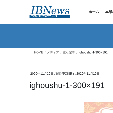
コ
ナ
ン
ビ
ホーム
本紙
テ
ゲ
ン
ー
ツ
シ
へ
ョ
ス
ン
キ
に
ッ
移
HOME
メディア
主な記事
ighoushu-1-300×191
プ
動
2020年11月19日
/ 最終更新日時 :
2020年11月19日
ighoushu-1-300×191