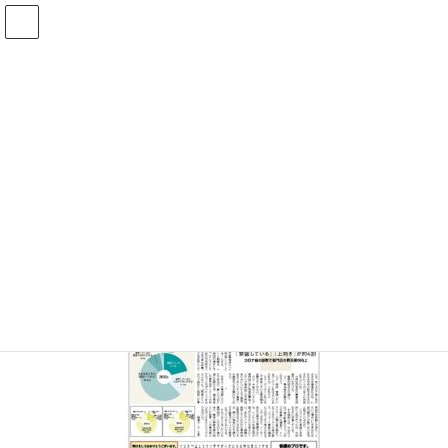
コ
ナ
ン
ビ
テ
ゲ
ン
ー
投稿
ツ
シ
へ
ョ
ス
ン
HOME
最新号(2026/07/10号)のお知らせ
20220110-01
キ
に
ッ
移
プ
動
2022年1月9日
/ 最終更新日時 :
2022年1月9日
20220110-01