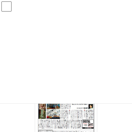
コ
ナ
ン
ビ
テ
ゲ
ン
ー
投稿
ツ
シ
へ
ョ
ス
ン
HOME
最新号(2026/07/10号)のお知らせ
20210325
キ
に
ッ
移
プ
動
2021年3月25日
/ 最終更新日時 :
2021年3月25日
20210325